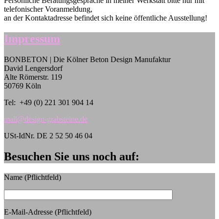
Persönliche Beratungsgespräche in meiner Werkstatt bitte nur mit
telefonischer Voranmeldung,
an der Kontaktadresse befindet sich keine öffentliche Ausstellung!
Impressum
BONBETON | Die Kölner Beton Design Manufaktur
David Lengersdorf
Alte Römerstr. 119
50769 Köln
Tel: +49 (0) 221 301 904 14
mail@design-grabsteine.de
USt-IdNr. DE 2 52 50 46 04
Besuchen Sie uns noch auf:
Name (Pflichtfeld)
E-Mail-Adresse (Pflichtfeld)