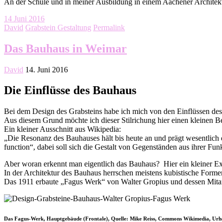
An der Schule und in meiner Ausbildung in einem Aachener Architek
14
Juni 2016
David
Grabstein Gestaltung
Permalink
Das Bauhaus in Weimar
David
14. Juni 2016
Die Einflüsse des Bauhaus
Bei dem Design des Grabsteins habe ich mich von den Einflüssen des 
Aus diesem Grund möchte ich dieser Stilrichung hier einen kleinen B
Ein kleiner Ausschnitt aus Wikipedia:
„Die Resonanz des Bauhauses hält bis heute an und prägt wesentlich 
function“, dabei soll sich die Gestalt von Gegenständen aus ihrer Fu
Aber woran erkennt man eigentlich das Bauhaus? Hier ein kleiner Ex
In der Architektur des Bauhaus herrschen meistens kubistische Forme
Das 1911 erbaute „Fagus Werk“ von Walter Gropius und dessen Mitarb
Das Fagus-Werk, Hauptgebäude (Frontale), Quelle: Mike Reiss, Commons Wikimedia, Urh