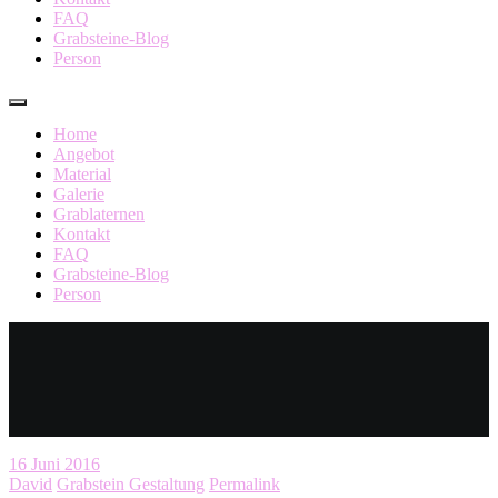
FAQ
Grabsteine-Blog
Person
Home
Angebot
Material
Galerie
Grablaternen
Kontakt
FAQ
Grabsteine-Blog
Person
16
Juni 2016
David
Grabstein Gestaltung
Permalink