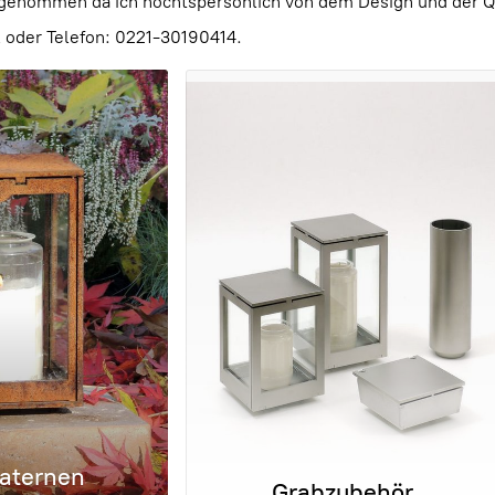
ufgenommen da ich höchtspersönlich von dem Design und der Qu
il oder Telefon: 0221-30190414.
aternen
Grabzubehör