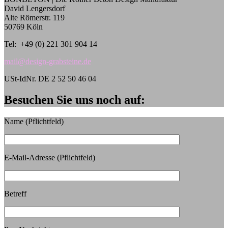
David Lengersdorf
Alte Römerstr. 119
50769 Köln
Tel: +49 (0) 221 301 904 14
mail@design-grabsteine.de
USt-IdNr. DE 2 52 50 46 04
Besuchen Sie uns noch auf:
Name (Pflichtfeld)
E-Mail-Adresse (Pflichtfeld)
Betreff