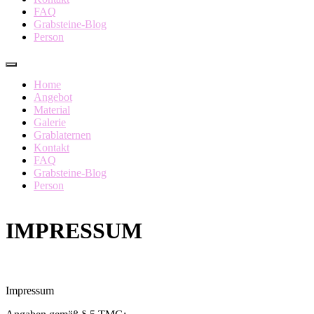
FAQ
Grabsteine-Blog
Person
Home
Angebot
Material
Galerie
Grablaternen
Kontakt
FAQ
Grabsteine-Blog
Person
IMPRESSUM
Impressum