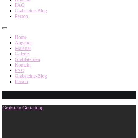
FAQ
Grabsteine-Blog
Person
Home
Angebot
Material
Galerie
Grablaternen
Kontakt
FAQ
Grabsteine-Blog
Person
FORM
Grabstein Gestaltung